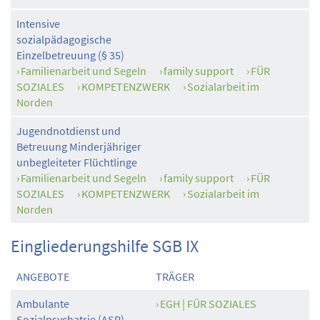
Intensive
sozialpädagogische
Einzelbetreuung (§ 35)
Familienarbeit und Segeln
family support
FÜR
SOZIALES
KOMPETENZWERK
Sozialarbeit im
Norden
Jugendnotdienst und
Betreuung Minderjähriger
unbegleiteter Flüchtlinge
Familienarbeit und Segeln
family support
FÜR
SOZIALES
KOMPETENZWERK
Sozialarbeit im
Norden
Eingliederungshilfe SGB IX
ANGEBOTE
TRÄGER
Ambulante
EGH | FÜR SOZIALES
Sozialpsychatrie (ASP)