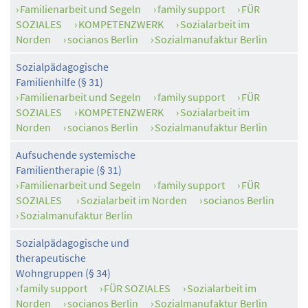
Familienarbeit und Segeln
family support
FÜR
SOZIALES
KOMPETENZWERK
Sozialarbeit im
Norden
socianos Berlin
Sozialmanufaktur Berlin
Sozialpädagogische
Familienhilfe (§ 31)
Familienarbeit und Segeln
family support
FÜR
SOZIALES
KOMPETENZWERK
Sozialarbeit im
Norden
socianos Berlin
Sozialmanufaktur Berlin
Aufsuchende systemische
Familientherapie (§ 31)
Familienarbeit und Segeln
family support
FÜR
SOZIALES
Sozialarbeit im Norden
socianos Berlin
Sozialmanufaktur Berlin
Sozialpädagogische und
therapeutische
Wohngruppen (§ 34)
family support
FÜR SOZIALES
Sozialarbeit im
Norden
socianos Berlin
Sozialmanufaktur Berlin