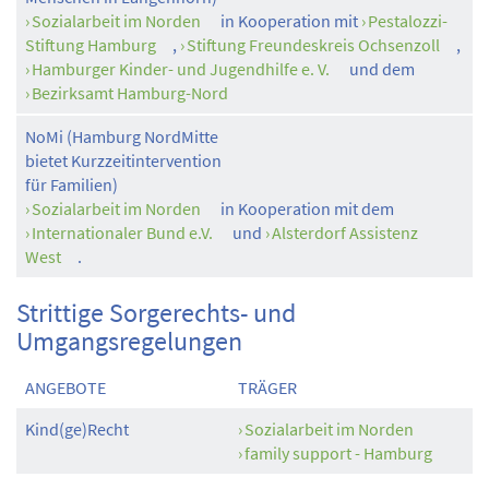
Sozialarbeit im Norden
in Kooperation mit
Pestalozzi-
Stiftung Hamburg
,
Stiftung Freundeskreis Ochsenzoll
,
Hamburger Kinder- und Jugendhilfe e. V.
und dem
Bezirksamt Hamburg-Nord
NoMi (Hamburg NordMitte
bietet Kurzzeitintervention
für Familien)
Sozialarbeit im Norden
in Kooperation mit dem
Internationaler Bund e.V.
und
Alsterdorf Assistenz
West
.
Strittige Sorgerechts- und
Umgangsregelungen
ANGEBOTE
TRÄGER
Kind(ge)Recht
Sozialarbeit im Norden
family support - Hamburg